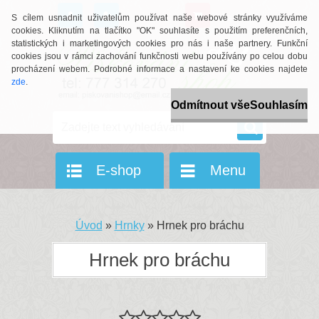
0 ks / 0 Kč
S cílem usnadnit uživatelům používat naše webové stránky využíváme
cookies. Kliknutím na tlačítko "OK" souhlasíte s použitím preferenčních,
statistických i marketingových cookies pro nás i naše partnery. Funkční
cookies jsou v rámci zachování funkčnosti webu používány po celou dobu
procházení webem. Podrobné informace a nastavení ke cookies najdete
zde
.
Odmítnout vše
Souhlasím
E-shop
Menu
Úvod
»
Hrnky
»
Hrnek pro bráchu
Hrnek pro bráchu